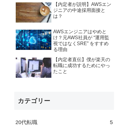
【内定者が説明】AWSエン
ジニアの中途採用面接と
は？
AWSエンジニアはやめと
け？元AWS社員が “運用監
視ではなくSRE” をすすめ
る理由
【内定者直伝】僕が楽天の
転職に成功するためにやっ
たこと
カテゴリー
20代転職
5