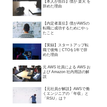
【本人が告白】僕が 楽天 を
辞めた理由
【内定者直伝】僕がAWSの
転職に成功するためにやっ
たこと
【実録】スタートアップ転
職で後悔｜CTOを1年で辞
めた理由
元 AWS 社員による AWS お
よび Amazon 社内用語の解
説
【元社員が解説】AWSで働
くエンジニアの「年収」と
「RSU」は？