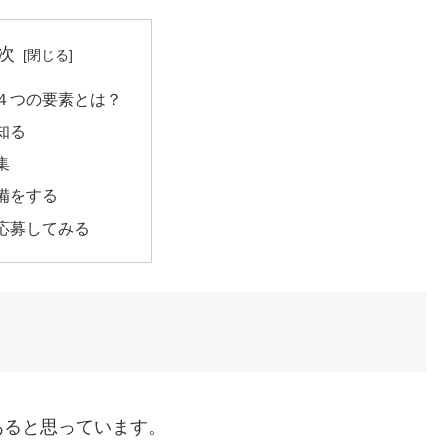
次
４つの要素とは？
知る
集
備をする
応募してみる
あると思っています。