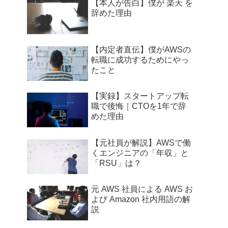
【本人が告白】僕が 楽天 を
辞めた理由
【内定者直伝】僕がAWSの
転職に成功するためにやっ
たこと
【実録】スタートアップ転
職で後悔｜CTOを1年で辞
めた理由
【元社員が解説】AWSで働
くエンジニアの「年収」と
「RSU」は？
元 AWS 社員による AWS お
よび Amazon 社内用語の解
説