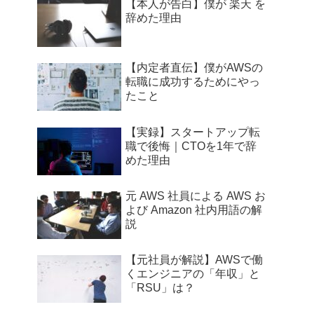
【本人が告白】僕が 楽天 を
辞めた理由
【内定者直伝】僕がAWSの
転職に成功するためにやっ
たこと
【実録】スタートアップ転
職で後悔｜CTOを1年で辞
めた理由
元 AWS 社員による AWS お
よび Amazon 社内用語の解
説
【元社員が解説】AWSで働
くエンジニアの「年収」と
「RSU」は？