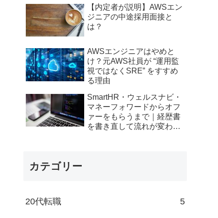
【内定者が説明】AWSエン
ジニアの中途採用面接と
は？
AWSエンジニアはやめと
け？元AWS社員が “運用監
視ではなくSRE” をすすめ
る理由
SmartHR・ウェルスナビ・
マネーフォワードからオフ
ァーをもらうまで｜経歴書
を書き直して流れが変わっ
たエンジニアの転職記
カテゴリー
20代転職
5