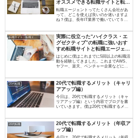
オススメできる転職サイトと転職
エージェント
転職エージェントってたくさん会社があ
って、どこを使えば良いのか迷いますよ
ね？僕は、長年IT業界で働いていて５回
ほど転職しています。これまでの転職で
AWS 、楽天、ヤフーやベンチャー企業に
転職してきましたが、いつも転職サイト
実際に役立った“ハイクラス・エ
転職サイト・転職エージェント
や転職エージェントを使って求人を探し
グゼクティブ”の転職に強いおす
ました。また、IT・WEB・ゲーム業界
すめ転職サイトと転職エージェン
は、基本的にエンジニアの移動が多い業
界です。またサーバサイド・フロントエ
ト
はじめに僕はこれまでに5回以上の転職活
ンド・iOS・Android等 たくさんの職種が
動を経験してきました。これまでAWS、
あります。転職エージェントを選ぶ際
ヤフー、楽天、ベンチャー企業などに転
も、この業界に詳しいエージェントを選
職をして、その都度 キャリアアップ・
ぶことで、有利な転職を実現できます。
年収アップを実現してきました。その中
今回は、IT・WEB・ゲーム業界に強いエ
で気づいたことは、年収が700万円以上に
20代で転職するメリット（キャリ
ージェントを紹介していきます。
20代転職
なると、転職エー...
アアップ編）
今日は、20代で転職するメリット（キャ
リアアップ編）という内容でブログを書
いていきます。僕は20代で転職するメリ
ットは沢山あると思っています。その中
で、エンジニアとしてはいろいろな意味
で難しい課題であるキャリアアップにつ
20代で転職するメリット（年収ア
20代転職
いて書いていきます。
ップ編）
今日は、20代で転職するメリット（年収