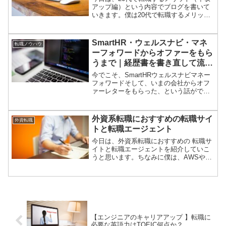
アップ編）という内容でブログを書いて
いきます。僕は20代で転職するメリット
は沢山あると思っています。その中で、
まずは皆さんが一番気になる年収アップ
について書いていきます。
SmartHR・ウェルスナビ・マネ
転職ノウハウ
ーフォワードからオファーをもら
うまで｜経歴書を書き直して流れ
が変わったエンジニアの転職記
今でこそ、SmartHRウェルスナビマネー
フォワードそして、いまの会社からオフ
ァーレターをもらった、という話ができ
る。でも最初から順調だったかという
と、全然そんなことはない。むしろ、転
職活動の序盤はわりと普通に、いや、ち
外資系転職におすすめの転職サイ
外資転職
ょっと多めに、面接で落とされている。
トと転職エージェント
履歴書を書き直したら、面接の空気が変
わったこれ、本当に分かりやすく変わっ
今日は、外資系転職におすすめの 転職サ
た。面接で聞かれることが、「このプロ
イトと転職エージェントを紹介していこ
ジェクト、もう少し詳しく教えてくださ
うと思います。ちなみに僕は、AWSや
い」「その判断、なぜそうしたんです
IBMからオファーをもらったり、セール
か？」「それ、今うちでも課題です」全
スフォースの最終プレゼン面接もパスし
部、履歴書に書いた実績の話。しかも、
た事もありますので、その辺りの経験も
それって全部、自分が実際にやってきた
踏まえて判断しています。外資系の転職
ことだから、思い出しながら話せる変に
でも、日系企業の転職でも僕は事前の調
準備しなくていい自然に熱量が出る結果
査と準備が重要だと考えています。その
として、あれ？面接対策、勝手にできて
事前準備に不可欠なのがエージェントの
【エンジニアのキャリアアップ 】転職に
ない？という状態になった。
存在です。エージェントは企業の人事と
必要な英語力はTOEIC何点か？