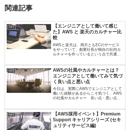
関連記事
【エンジニアとして働いて感じ
AWS
た】AWS と 楽天のカルチャー比
較
AWSと楽天は、両方ともECのサービス
をやっていて、創業社長が独自の社内カ
ルチャーを作っているという点で共通点
がいくつかあります、一方 日系の企業
と外資系企業という点で 異なる部分もた
くさんあります。今日は、そんな２社の
AWSの社風やカルチャーとは？
AWS
カルチャーを実際に働いてみた経験から
エンジニアとして働いてみて気づ
比較してみたいと思います。
く良い点と悪い点
今日は、実際にAWSでエンジニアとして
働いた経験があるからこそ気づく、AWS
の社風やカルチャー 良い点・悪い点な
どを書いてみようと思います。
【AWS採用イベント】Premium
AWS
Support キャリアシリーズ (セキ
ュリティサービス編)