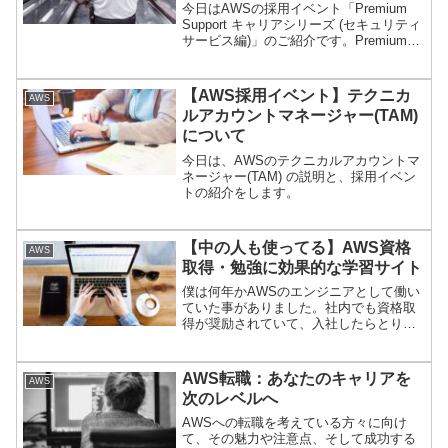
今日はAWSの採用イベント「Premium
Support キャリアシリーズ (セキュリティ
サービス編)」のご紹介です。Premium
Support とは？Premium Support は、い
わゆるテクニカルサポートのことです。
サポートの部署は大きく以下にわかれて
【AWS採用イベント】テクニカ
AWS
いて、そのうちの「テクニカルサポー
ルアカウントマネージャー(TAM)
ト」イコール「 Premium Support 」の採
について
用イベントです。
今日は、AWSのテクニカルアカウントマ
ネージャー(TAM) の説明と、採用イベン
トの紹介をします。
【中の人も使ってる】AWS資格
AWS
取得・勉強に効果的な学習サイト
僕は何年かAWSのエンジニアとして働い
ていた事がありました。社内でも資格取
得が奨励されていて、入社したらとりあ
えず資格取得の勉強を始めるのが普通で
した。そんな環境で、どんな風に資格取
得の勉強をしていたかを書いていこうと
AWS転職：あなたのキャリアを
AWS
思います。
次のレベルへ
AWSへの転職を考えている方々に向け
て、その魅力や注意点、そして成功する