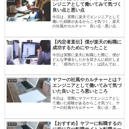
ンジニアとして働いてみて気づく
良い点と悪い点
今日は、実際に楽天でエンジニアとして
働いた経験があるからこそ気づく、楽天
の社風やカルチャー 良い点・悪い点な
どを書いてみようと思います。
【内定者直伝】僕が楽天の転職に
楽天
成功するためにやったこと
今日は実際に楽天に転職した際に、僕が
どんな準備をしたかを皆さんに紹介しま
す。「成功のコンセプト」は読んでおい
た方がいいと思います。あとなんと
TOEICですかね。
ヤフーの社風やカルチャーとは？
ヤフー
エンジニアとして働いてみて気づ
いた良いところ悪いところ
今日は、実際にヤフーでエンジニアとし
て働いた経験があるからこそ気づく、ヤ
フーの社風やカルチャー 良い点・悪い
点などを書いてみようと思います。
【おすすめ】ヤフーに転職するの
ヤフー