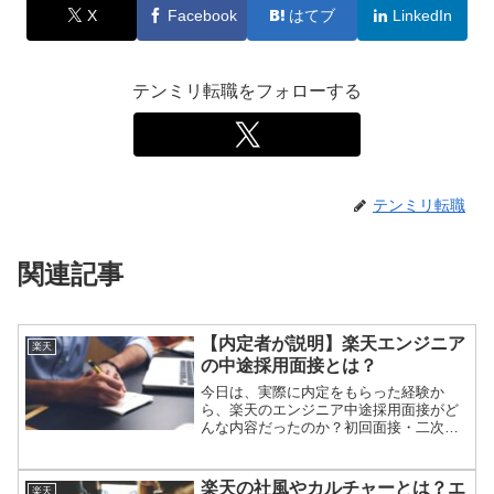
X
Facebook
はてブ
LinkedIn
テンミリ転職をフォローする
テンミリ転職
関連記事
【内定者が説明】楽天エンジニア
楽天
の中途採用面接とは？
今日は、実際に内定をもらった経験か
ら、楽天のエンジニア中途採用面接がど
んな内容だったのか？初回面接・二次面
接・最終面接ごとに説明します。
楽天の社風やカルチャーとは？エ
楽天