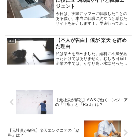
に役に立つ転職サイトと転職エー
ジェント
今日は、実際にヤフーに転職したことの
ある僕が、本当に転職に約立つと感じた
サイトを紹介します！。早速行ってみま
しょう！
【本人が告白】僕が 楽天 を辞め
楽天
た理由
私は楽天を辞めました。給料に不満があ
ったわけではありません。むしろ日系IT
企業の中では、かなり高い水準だったと
思います。それでも辞めた理由のひとつ
は、楽天独特の「軍隊カルチャー」が私
には合わなかったからです。もちろん、
楽天が合う人もいます。この記事では、
元社員の立場から楽天のリアルな仕事内
容や給料、英語公用語の実態、そして私
が辞めた理由を本音で書きます。
【元社員が解説】AWSで働くエンジニア
の「年収」と「RSU」は？
【元社員が解説】楽天エンジニアの「給
料」は？