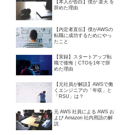
【本人が告白】僕が 楽天 を
辞めた理由
【内定者直伝】僕がAWSの
転職に成功するためにやっ
たこと
【実録】スタートアップ転
職で後悔｜CTOを1年で辞
めた理由
【元社員が解説】AWSで働
くエンジニアの「年収」と
「RSU」は？
元 AWS 社員による AWS お
よび Amazon 社内用語の解
説