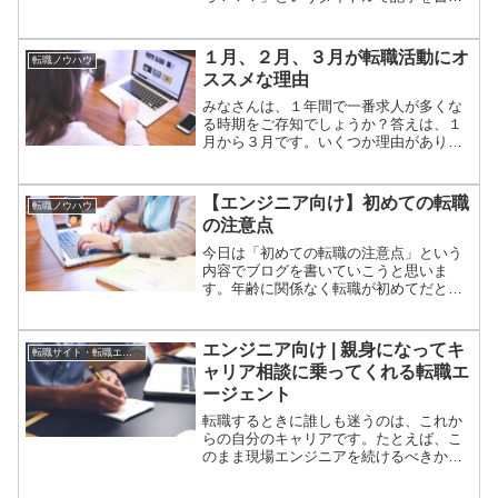
ていきます。僕は自分で書くのもなんで
すが、結構な数の転職エージェントと話
をしています。正直、一回30分から1時間
１月、２月、３月が転職活動にオ
転職ノウハウ
の面談で、そのエージェントの実力をす
ススメな理由
べて把握するのは絶対に無理です。ただ
し、たくさんのエージェントと話をした
みなさんは、１年間で一番求人が多くな
経験から、こういうエージェントは避け
る時期をご存知でしょうか？答えは、１
た方が良いなというポイントを見つけま
月から３月です。いくつか理由がありま
した。それぞれのポイントを書いていき
すが、転職する応募者側の都合と 求人
ますので、皆さんの参考にしてくださ
をする企業側の都合がマッチしているの
い。
がこのタイミングだからです。応募者側
【エンジニア向け】初めての転職
転職ノウハウ
の都合としては以下があります冬のボー
の注意点
ナスをもらってから退職する人が多い。
冬の評価や４月からの人事異動に不満な
今日は「初めての転職の注意点」という
人が転職活動をする。一方、求人する企
内容でブログを書いていこうと思いま
業側の都合としてはこちらです。ボーナ
す。年齢に関係なく転職が初めてだとす
スをもらって退職した穴を埋めるための
ると注意する項目がいくつかあります。
求人が出る。３月が年度末の企業が求人
これから初めての転職を考えている方が
の追い込みをかける。４月からの新組織
いらしたら、是非参考にしてください。
エンジニア向け | 親身になってキ
転職サイト・転職エージェント
の募集が始まる。上記の理由により、応
ャリア相談に乗ってくれる転職エ
募者も求人も多くなり、転職活動を行う
には１年で一番良いタイミングになりま
ージェント
す。今日は、１月から３月にかけて活動
転職するときに誰しも迷うのは、これか
して転職する方法を紹介します。
らの自分のキャリアです。たとえば、こ
のまま現場エンジニアを続けるべきか？
マネージメントに進むべきか？PJMや
PdMに転向するべきか？ベンダーのセー