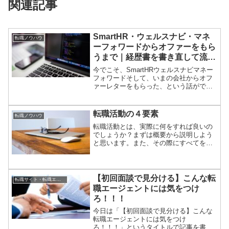
関連記事
SmartHR・ウェルスナビ・マネ
転職ノウハウ
ーフォワードからオファーをもら
うまで｜経歴書を書き直して流れ
が変わったエンジニアの転職記
今でこそ、SmartHRウェルスナビマネー
フォワードそして、いまの会社からオフ
ァーレターをもらった、という話ができ
る。でも最初から順調だったかという
と、全然そんなことはない。むしろ、転
職活動の序盤はわりと普通に、いや、ち
転職活動の４要素
転職ノウハウ
ょっと多めに、面接で落とされている。
転職活動とは、実際に何をすれば良いの
履歴書を書き直したら、面接の空気が変
でしょうか？まずは概要から説明しよう
わったこれ、本当に分かりやすく変わっ
と思います。また、その際にすべてを自
た。面接で聞かれることが、「このプロ
分で何とかしようとすると非常に難しい
ジェクト、もう少し詳しく教えてくださ
要素もあります、その場合にはどうすれ
い」「その判断、なぜそうしたんです
ばよいか？という点も説明します。
か？」「それ、今うちでも課題です」全
部、履歴書に書いた実績の話。しかも、
【初回面談で見分ける】こんな転
転職サイト・転職エージェント
それって全部、自分が実際にやってきた
職エージェントには気をつけ
ことだから、思い出しながら話せる変に
ろ！！！
準備しなくていい自然に熱量が出る結果
として、あれ？面接対策、勝手にできて
今日は「【初回面談で見分ける】こんな
ない？という状態になった。
転職エージェントには気をつけ
ろ！！！」というタイトルで記事を書い