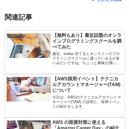
関連記事
【無料もあり】最近話題のオンラ
スキルアップ
インプログラミングスクールを調
べてみた
最近、twitter 見てるとオンラインのプロ
グラミングスクールに通っている人が多
いみたいですね。ちょっと興味が湧いた
ので、TechAcademy / CodeCamp / DMM
WEB CAMP / POTEPAN CAMP /
ProgrammerCollege等どんなものがある
【AWS採用イベント】テクニカ
AWS
か調べてみました。
ルアカウントマネージャー(TAM)
について
今日は、AWSのテクニカルアカウントマ
ネージャー(TAM) の説明と、採用イベン
トの紹介をします。
AWS の面接対策に使える
AWS
「Amazon Career Day」の紹介