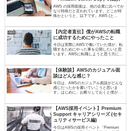
AWS の採用面接は、他の企業に比べてか
なり特殊だと言われています。どこが特
殊かというと、以下です。AWS (と
Amazon の) 独自のカルチャーがあり、働
くうえでかなり重要になっている。面接
の際に、その独自カルチャーにマッチす
【内定者直伝】僕がAWSの転職
AWS
るか、これまた独特な方法で確認してい
に成功するためにやったこと
る。ですので、面接の際には そのカル
チャーを理解したうえで しっかり準備
今日は実際にAWSで働いていた僕が、転
する事が必要です。今日紹介する
職するためにやった事を公開したいと思
Amazon Career Day (2021 年 9 月開催)
います。AWSに転職しようと思う方には
自体は、Amazon の採用イベントなんで
かなり参考になる内容だと思います。早
すが、その独自カルチャーや面接方法に
速ご紹介していきます！AWS の選考では
ついて詳しく説明されています。つまり
AWS の知識よりもカルチャーフィット（
【体験談】AWSのカジュアル面
AWS
AWS の面接対策にもなる有益な情報がた
= 面接）が重要です。必ず面接対策をし
談はどんな感じ？
くさん掲載されています。ですので、今
てから選考に臨みましょう。この記事で
日は詳しく紹介していきたいと思いま
は面接対策に関しても解説していますの
今日は、AWSのカジュアル面談がどんな
す。
で、是非参考にしてください。以下、僕
感じだったかを書いていこうと思いま
が AWS に転職するためにやったことの
す。はじめに、お断りしておくと僕がカ
まとめです。AWS の仕事を知るAWSの
ジュアル面談を受けたのはコロナ前だっ
求人サイトをチェックソリューションア
たので、実際にオフィスに行って話しま
ーキテクトプロフェッショナルサービス
した。
【AWS採用イベント】Premium
AWS
トレーニングエンタープライズサポート
Support キャリアシリーズ (セキ
プレミアムサポート実際にAWSの人の話
を聞いてみる転職サイトで情報収集自分
ュリティサービス編)
の経歴を振り返って志望動機を固める履
今日はAWSの採用イベント「Premium
歴書作成転職エージェントと話す面接対