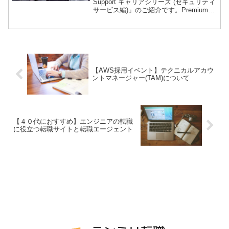
Support キャリアシリーズ (セキュリティ
策「リーダーシッププリンシプル」を理
サービス編)」のご紹介です。Premium
解する「ジェフ・ベゾス 果てなき野望」
Support とは？Premium Support は、い
を読むOLP に沿ったQAの作成テスト対
わゆるテクニカルサポートのことです。
策英語技術テスト対策AWS の面接の難易
サポートの部署は大きく以下にわかれて
度は高く、競争率も非常に高いです。書
いて、そのうちの「テクニカルサポー
類選考に応募して面接まで進んでから準
ト」イコール「 Premium Support 」の採
備していては、とうてい準備が間に合い
用イベントです。
ません。上記すべての準備が完了してか
ら書類を応募しましょう。
【AWS採用イベント】テクニカルアカウ
ントマネージャー(TAM)について
【４０代におすすめ】エンジニアの転職
に役立つ転職サイトと転職エージェント