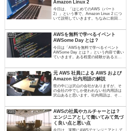
Amazon Linux 2
今日は、「はじめてのAWS（パート
2）」という事で、Amazon Linux 2 につ
いて説明していきます。ちなみに前回同
様 Linux や その上での環境構築等の あ
る程度の経験があるエンジニアが初めて
AWS を触る場合を想定しているので、
AWSを無料で学べるイベント
AWS
AWS のこと以外は特に説明していませ
AWSome Day とは？
ん。その点はご了承ください。
今日は「AWSを無料で学べるイベント
AWSome Day とは？」という内容で書い
ていきます。ある程度の経験があるエン
ジニアが AWS を効率良く理解する事が
できるイベントです。基本的なリージョ
ンとか、バーチャルネットワーク、EC2
元 AWS 社員による AWS および
AWS
等のベーシックな内容が中心です。新し
Amazon 社内用語の解説
めのサーバレスとかマシンラーニング等
は入ってません。早速いってみましょ
世の中には沢山の会社がありますが、そ
う。
の会社の中でしか使われない社内用語は
沢山あると思います。社内用語は、その
会社の文化が反映されているものなの
で、会社毎に違っていて面白いですよ
ね。私はエンジニアとして AWS やヤフ
AWSの社風やカルチャーとは？
AWS
ーや楽天やスタートアップ等で働いた経
エンジニアとして働いてみて気づ
験があります。その中でもAWSは際立っ
く良い点と悪い点
て個性的な社内用語や文化を持っている
と感じました。今日は、そんなAWS で使
今日は、実際にAWSでエンジニアとして