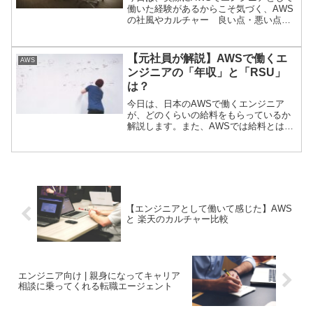
われている社内用語を紹介していきたい
働いた経験があるからこそ気づく、AWS
と思います。（ちょっとふざけた説明も
の社風やカルチャー 良い点・悪い点な
あります）一般的に使われている用語か
どを書いてみようと思います。
ら AWS 社内でしか使われていない用語
まで紹介していきます。AWS に入ったば
【元社員が解説】AWSで働くエ
かりの方や外資系企業に入ったばかりの
AWS
方は、知らない用語もあると思うので一
ンジニアの「年収」と「RSU」
通り目を通していただくと参考になると
は？
思います（中にはまったく参考にならな
今日は、日本のAWSで働くエンジニア
い解説もありますがクスっと笑ってもら
が、どのくらいの給料をもらっているか
えると嬉しいです）。
解説します。また、AWSでは給料とは別
にRSUと呼ばれる自社株の付与がありま
す。こちらも魅力的な報酬制度なので合
わせて説明していきます。
【エンジニアとして働いて感じた】AWS
と 楽天のカルチャー比較
エンジニア向け | 親身になってキャリア
相談に乗ってくれる転職エージェント