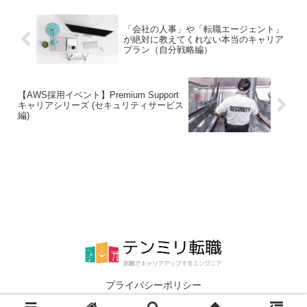
むくむ）に時間を割かれているんじゃな
いでしょうか？そんななかで、非マネー
「会社の人事」や「転職エージェント」
ジャから（個人的には役職がなくてもマ
が絶対に教えてくれない本当のキャリア
ネージメントスキルが必要な場面は多々
プラン（自分戦略編）
あると感じています）テックリード、エ
ンジニアの管理者、CTOまでマネージメ
ントに関して書かれたのがこの本です。
【AWS採用イベント】Premium Support
キャリアシリーズ (セキュリティサービス
編)
プライバシーポリシー