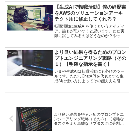
か、いまいち具体的にわからないという
方も多いのではないでしょうか？今回は
【生成AIで転職活動】僕の経歴書
AWS
そんな疑問を解消するための記事をシリ
をAWSのソリューションアーキ
ーズで書いていきます。今回は「参照テ
テクト用に修正してくれる？
キストを提供する」という観点で書いて
いきます。たとえば「ウェブの記事を要
転職活動に生成AIを使うというアイディ
約してほしい」「議事録を作ってほし
ア。誰もが思いつくと思います。ただ実
い」等です。そんなときに使えるプロン
際に試してみるのはどうなのか？やって
プトを紹介していこうと思ういます。ま
意味あるの？という方も多いと思いま
た今回の戦略は、生成AIをプログラミン
す。実際のところ、どうなんでしょう？
グするうえでも基本となる考え方になっ
今日は「【生成AIで転職活動】僕の経歴
より良い結果を得るためのプロン
ています。OpenAIのAPIを使ってプログ
生成AI
書をAWSのソリューションアーキテクト
ラミングしようと思っているかたも、一
プトエンジニアリング戦略（その
用に修正してくれる？」というタイトル
度はプロンプトで試していただけたらと
１）【明確な指示を書く】
で実際に生成AIを使って実験をしていき
思います。効率的に転職活動を行いたい
たいと思います。まずは、結論から言う
いまや生成AIは転職活動にも必須のツー
という方だけではなく、生成AIをもっと
と めちゃくちゃ使えます。生成AIを使
ルです。ただしChatAPIを代表とする生
上手く使いたいというかたも参考にして
うことで、経歴書の完成度を上げること
成AIは使い方によってその能力力を引き
ください。
ができますし、何よりも効率が圧倒的に
出せたり引き出せなかったりします。そ
上がります。ということで今回は経歴書
こで今回から６回のシリーズでプロンプ
のチェックを生成AI（ChatGPT-4）にや
トエンジニアリングを効率的に活用する
ってもらいました。題材はこちらのサイ
ための戦略を説明していきたいと思いま
トからサンプル経歴書をダウンロードし
す。生成AIを転職活動に使いたいという
て使ってます。オリジナルの経歴書を見
方だけでなく、純粋にプロンプトエンジ
たい方はどうぞ。https://www.r-
より良い結果を得るためのプロンプトエ
ニアリングのスキルを上げたいという方
agent.com/guide/article8641/以下に実際
ンジニアリング戦略（その３）【複雑な
にも有益な情報になっていますので、ぜ
のプロンプトとAIがどんな回答をしたか
タスクをより単純なサブタスクに分割す
ひ参考にしてください。明確な指示を書
を書いていくので、是非参考にしてくだ
る】
く生成AIはあなたの心を読むことができ
さい。
ません。出力が長すぎる場合は、簡単な